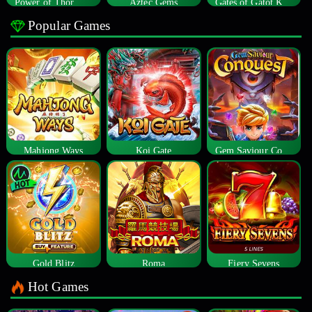
Power of Thor Megaways
Aztec Gems
Gates of Gatot Kaca
Popular Games
Mahjong Ways
Koi Gate
Gem Saviour Conquest
Gold Blitz
Roma
Fiery Sevens
Hot Games