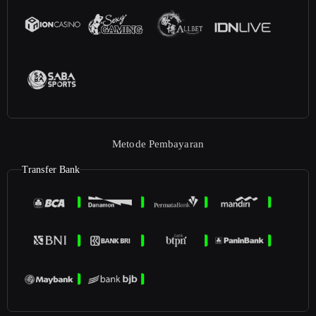
Metode Pembayaran
Transfer Bank