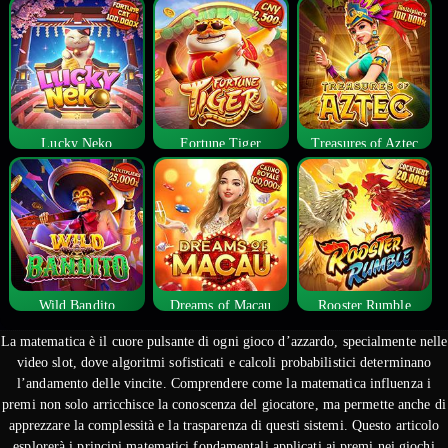
Lucky Neko
Fortune Tiger
Treasures of Aztec
Wild Bandito
Dreams of Macau
Rooster Rumble
La matematica è il cuore pulsante di ogni gioco d’azzardo, specialmente nelle
video slot, dove algoritmi sofisticati e calcoli probabilistici determinano
l’andamento delle vincite. Comprendere come la matematica influenza i
premi non solo arricchisce la conoscenza del giocatore, ma permette anche di
apprezzare la complessità e la trasparenza di questi sistemi. Questo articolo
esplorerà i principi matematici fondamentali applicati ai premi nei giochi