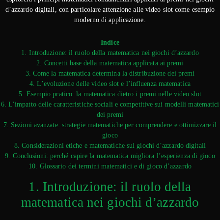
d’azzardo digitali, con particolare attenzione alle video slot come esempio
moderno di applicazione.
Indice
1. Introduzione: il ruolo della matematica nei giochi d’azzardo
2. Concetti base della matematica applicata ai premi
3. Come la matematica determina la distribuzione dei premi
4. L’evoluzione delle video slot e l’influenza matematica
5. Esempio pratico: la matematica dietro i premi nelle video slot
6. L’impatto delle caratteristiche sociali e competitive sui modelli matematici
dei premi
7. Sezioni avanzate: strategie matematiche per comprendere e ottimizzare il
gioco
8. Considerazioni etiche e matematiche sui giochi d’azzardo digitali
9. Conclusioni: perché capire la matematica migliora l’esperienza di gioco
10. Glossario dei termini matematici e di gioco d’azzardo
1. Introduzione: il ruolo della
matematica nei giochi d’azzardo