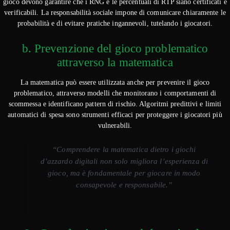
gioco devono garantire che i RNG e le percentuali di RTP siano certificati e
verificabili. La responsabilità sociale impone di comunicare chiaramente le
probabilità e di evitare pratiche ingannevoli, tutelando i giocatori.
b. Prevenzione del gioco problematico
attraverso la matematica
La matematica può essere utilizzata anche per prevenire il gioco
problematico, attraverso modelli che monitorano i comportamenti di
scommessa e identificano pattern di rischio. Algoritmi predittivi e limiti
automatici di spesa sono strumenti efficaci per proteggere i giocatori più
vulnerabili.
“Comprendere la matematica dietro i giochi
d’azzardo digitali non solo migliora l’esperienza di
gioco, ma è fondamentale per giocare in modo
consapevole e responsabile.”