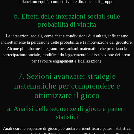
bilanciano equità, competitività e dinamiche di gruppo.
b. Effetti delle interazioni sociali sulle
probabilità di vincita
Le interazioni sociali, come chat e condivisioni di risultati, influenzano
indirettamente la percezione delle probabilità e la motivazione del giocatore.
Alcune piattaforme integrano meccanismi matematici che premiano la
partecipazione sociale, modificando leggermente la distribuzione dei premi
per favorire engagement e fidelizzazione.
7. Sezioni avanzate: strategie
matematiche per comprendere e
ottimizzare il gioco
a. Analisi delle sequenze di gioco e pattern
statistici
Analizzare le sequenze di gioco può aiutare a identificare pattern statistici,