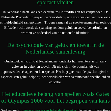
sportactiviteiten
In Nederland heeft kans een centrale rol in tradities en feestelijkheden. De
Nationale Postcode Loterij en de Staatsloterij zijn voorbeelden van hoe kans
en liefdadigheid samenkomen. Tijdens carnaval en sportevenementen zoals de
Elfstedentocht wordt de spanning rondom geluk en toeval benadrukt, en
worden ze onderdeel van de nationale identiteit.
De psychologie van geluk en toeval in de
Nederlandse samenleving
Onderzoek wijst uit dat Nederlanders, ondanks hun nuchtere aard, sterk
geloven in geluk en toeval. Dit uit zich in de populariteit van
sportweddenschappen en kansspelen. Het begrijpen van de psychologische
aspecten van geluk helpt bij het ontwikkelen van verantwoord speelbeleid en
educatie.
Het educatieve belang van spellen zoals Gates
of Olympus 1000 voor het begrijpen van kans
Spellen zoals
nieuwere versie van bekende klassieker
bieden een interactieve