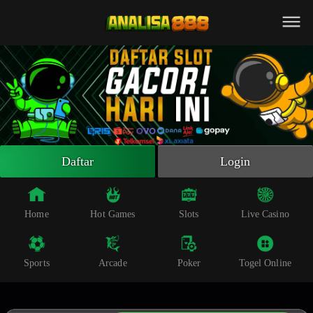
Beranda
Slot Online
Live Casino
Sportsbook
Arcade
Togel Online
Daftar
Login
Poker
Whatsapp
Home
Hot Games
Slots
Live Casino
Telegram
Sports
Arcade
Poker
Togel Online
Livechat