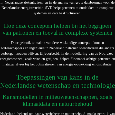
in Nederlandse ziekenhuizen, en in de analyse van grote databronnen voor de
Nederlandse energietransitie. SVD helpt patronen te ontdekken in complexe
systemen en data te structureren.
Hoe deze concepten helpen bij het begrijpen
van patronen en toeval in complexe systemen
Door gebruik te maken van deze wiskundige concepten kunnen
wetenschappers en ingenieurs in Nederland patronen identificeren die anders
verborgen zouden blijven. Bijvoorbeeld, in de modellering van de Noordzee-
energiebronnen, zoals wind en getijden, helpen Fibonacci-achtige patronen en
matrixanalyses bij het optimaliseren van energie-opwekking en distributie.
Toepassingen van kans in de
Nederlandse wetenschap en technologie
Kansmodellen in milieuwetenschappen, zoals
klimaatdata en natuurbehoud
Nederland, bekend om haar waterbeheer en natuurbehoud, maakt gebruik van