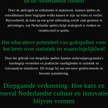
uit de Nederlandse context
Door de spelregels en uitkomsten te analyseren, kunnen spelers en
ontwikkelaars beter begrijpen welke kansen er zijn op winst en verlies.
Bijvoorbeeld, de kans op een grote uitbetaling wordt vaak gemeten in
percentages, wat Nederlandse spelers helpt strategisch te denken en
verantwoord te spelen.
Het educatieve potentieel van gokspellen voor
het leren over statistiek en waarschijnlijkheid
Door het gebruik van dergelijke spellen kunnen onderwijsprogramma’s
kansbegrip versterken en praktische vaardigheden in statistiek en
risicoanalyse stimuleren. Dit draagt bij aan een meer geïnformeerde en
bewuste samenleving.
Diepgaande verkenning: Hoe kans en
toeval Nederlandse cultuur en innovatie
blijven vormen