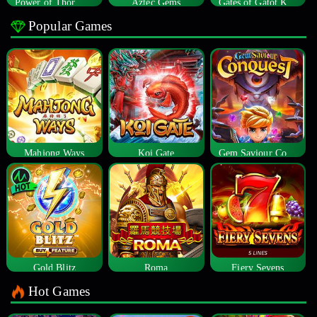
Power of Thor Megaways
Aztec Gems
Gates of Gatot Kaca
Popular Games
Mahjong Ways
Koi Gate
Gem Saviour Conquest
Gold Blitz
Roma
Fiery Sevens
Hot Games