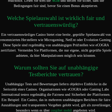
realistisch. Lesen Sie stets die
AGB
und stellen Sie sicher, dass die
Bedingungen fair sind, bevor Sie einen Bonus akzeptieren.
Welche Spielauswahl ist wirklich fair und
vertrauenswürdig?
Ein vertrauenswürdiges Casino bietet eine breite, geprüfte Spielauswahl von
renommierten Herstellern wie Microgaming, NetEnt oder Evolution Gaming.
Diese Spiele sind regelmäßig von unabhängigen Prüfstellen wie eCOGRA
zertifiziert. Vermeiden Sie Plattformen, die nur eigene, nicht geprüfte Spiele
anbieten, da hier Manipulationen möglich sein könnten.
Warum sollten Sie auf unabhängige
Testberichte vertrauen?
Unabhängige Tests und Bewertungen liefern objektive Einblicke in die
Seriosität eines Casinos. Organisationen wie eCOGRA oder Gaming Labs
International testen regelmäßig die Fairness und Sicherheit der Plattformen.
Ein Beispiel: Ein Casino, das in mehreren unabhängigen Berichten für faire
Auszahlungen und transparentes Vorgehen gelobt wird, gilt als zuverlässiger,
besonders wenn es über
corgibet mobil
angeboten wird.