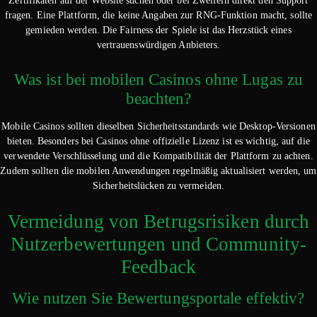
Zertifikaten auf der Website suchen oder bei Zweifeln direkt den Support
fragen. Eine Plattform, die keine Angaben zur RNG-Funktion macht, sollte
gemieden werden. Die Fairness der Spiele ist das Herzstück eines
vertrauenswürdigen Anbieters.
Was ist bei mobilen Casinos ohne Lugas zu
beachten?
Mobile Casinos sollten dieselben Sicherheitsstandards wie Desktop-Versionen
bieten. Besonders bei Casinos ohne offizielle Lizenz ist es wichtig, auf die
verwendete Verschlüsselung und die Kompatibilität der Plattform zu achten.
Zudem sollten die mobilen Anwendungen regelmäßig aktualisiert werden, um
Sicherheitslücken zu vermeiden.
Vermeidung von Betrugsrisiken durch
Nutzerbewertungen und Community-
Feedback
Wie nutzen Sie Bewertungsportale effektiv?