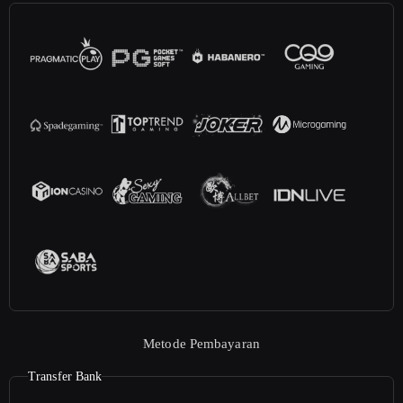
Metode Pembayaran
Transfer Bank