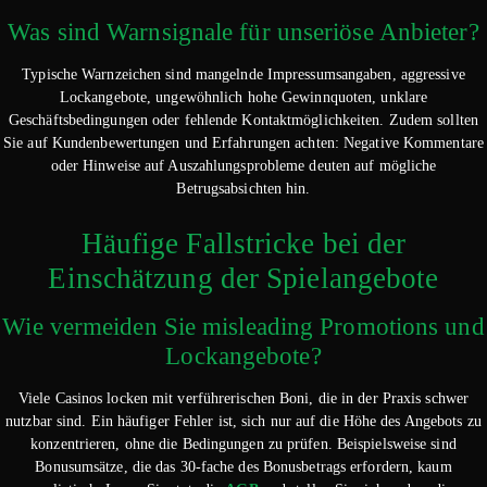
Was sind Warnsignale für unseriöse Anbieter?
Typische Warnzeichen sind mangelnde Impressumsangaben, aggressive
Lockangebote, ungewöhnlich hohe Gewinnquoten, unklare
Geschäftsbedingungen oder fehlende Kontaktmöglichkeiten. Zudem sollten
Sie auf Kundenbewertungen und Erfahrungen achten: Negative Kommentare
oder Hinweise auf Auszahlungsprobleme deuten auf mögliche
Betrugsabsichten hin.
Häufige Fallstricke bei der
Einschätzung der Spielangebote
Wie vermeiden Sie misleading Promotions und
Lockangebote?
Viele Casinos locken mit verführerischen Boni, die in der Praxis schwer
nutzbar sind. Ein häufiger Fehler ist, sich nur auf die Höhe des Angebots zu
konzentrieren, ohne die Bedingungen zu prüfen. Beispielsweise sind
Bonusumsätze, die das 30-fache des Bonusbetrags erfordern, kaum