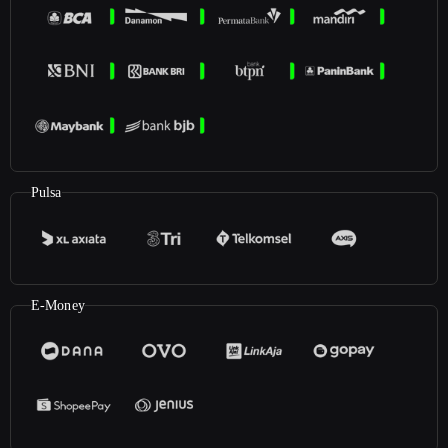
Pulsa
E-Money