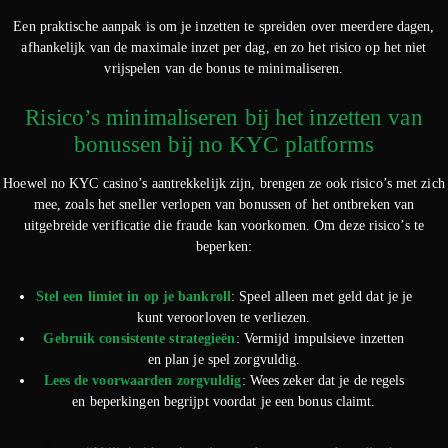
Een praktische aanpak is om je inzetten te spreiden over meerdere dagen,
afhankelijk van de maximale inzet per dag, en zo het risico op het niet
vrijspelen van de bonus te minimaliseren.
Risico’s minimaliseren bij het inzetten van
bonussen bij no KYC platforms
Hoewel no KYC casino’s aantrekkelijk zijn, brengen ze ook risico’s met zich
mee, zoals het sneller verlopen van bonussen of het ontbreken van
uitgebreide verificatie die fraude kan voorkomen. Om deze risico’s te
beperken:
Stel een limiet in op je bankroll
: Speel alleen met geld dat je je
kunt veroorloven te verliezen.
Gebruik consistente strategieën
: Vermijd impulsieve inzetten
en plan je spel zorgvuldig.
Lees de voorwaarden zorgvuldig
: Wees zeker dat je de regels
en beperkingen begrijpt voordat je een bonus claimt.