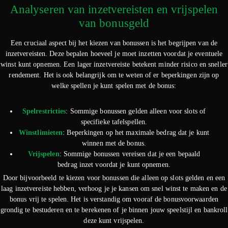
Analyseren van inzetvereisten en vrijspelen
van bonusgeld
Een cruciaal aspect bij het kiezen van bonussen is het begrijpen van de
inzetvereisten. Deze bepalen hoeveel je moet inzetten voordat je eventuele
winst kunt opnemen. Een lager inzetvereiste betekent minder risico en sneller
rendement. Het is ook belangrijk om te weten of er beperkingen zijn op
welke spellen je kunt spelen met de bonus:
Spelrestricties
: Sommige bonussen gelden alleen voor slots of
specifieke tafelspellen.
Winstlimieten
: Beperkingen op het maximale bedrag dat je kunt
winnen met de bonus.
Vrijspelen
: Sommige bonussen vereisen dat je een bepaald
bedrag inzet voordat je kunt opnemen.
Door bijvoorbeeld te kiezen voor bonussen die alleen op slots gelden en een
laag inzetvereiste hebben, verhoog je je kansen om snel winst te maken en de
bonus vrij te spelen. Het is verstandig om vooraf de bonusvoorwaarden
grondig te bestuderen en te berekenen of je binnen jouw speelstijl en bankroll
deze kunt vrijspelen.