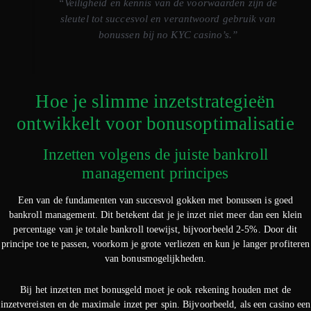
“Veiligheid en kennis van de voorwaarden zijn de
sleutel tot succesvol en verantwoord gebruik van
bonussen bij no KYC casino’s.”
Hoe je slimme inzetstrategieën
ontwikkelt voor bonusoptimalisatie
Inzetten volgens de juiste bankroll
management principes
Een van de fundamenten van succesvol gokken met bonussen is goed
bankroll management. Dit betekent dat je je inzet niet meer dan een klein
percentage van je totale bankroll toewijst, bijvoorbeeld 2-5%. Door dit
principe toe te passen, voorkom je grote verliezen en kun je langer profiteren
van bonusmogelijkheden.
Bij het inzetten met bonusgeld moet je ook rekening houden met de
inzetvereisten en de maximale inzet per spin. Bijvoorbeeld, als een casino een