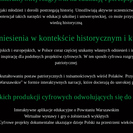
 jaki młodzież i dorośli postrzegają historię. Umożliwiają aktywne uczestni
potencjał takich narzędzi w edukacji szkolnej i uniwersyteckiej, co może prz
wiedzą historyczną.
niesienia w kontekście historycznym i
kich i europejskich, w Polsce coraz częściej szukamy własnych odniesień i int
 inspirację dla podobnych projektów cyfrowych. W ten sposób cyfrowa rozgrywk
patriotycznej.
 kształtowaniu postaw patriotycznych i tożsamościowych wśród Polaków. Przyk
arszawskie” w formie interaktywnych narracji, które docierają do szerokiej 
kich produkcji cyfrowych odwołujących się do w
Interaktywne aplikacje edukacyjne o Powstaniu Warszawskim
Wirtualne wystawy i gry o żołnierzach wyklętych
Cyfrowe projekty dokumentalne ukazujące dzieje Polski na przestrzeni wiekó