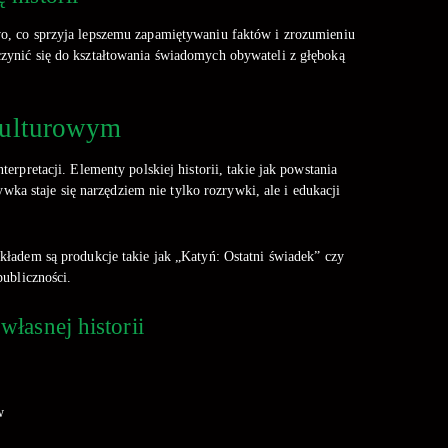
ctwo, co sprzyja lepszemu zapamiętywaniu faktów i zrozumieniu
yczynić się do kształtowania świadomych obywateli z głęboką
 kulturowym
erpretacji. Elementy polskiej historii, takie jak powstania
a staje się narzędziem nie tylko rozrywki, ale i edukacji
ładem są produkcje takie jak „Katyń: Ostatni świadek” czy
publiczności.
łasnej historii
w