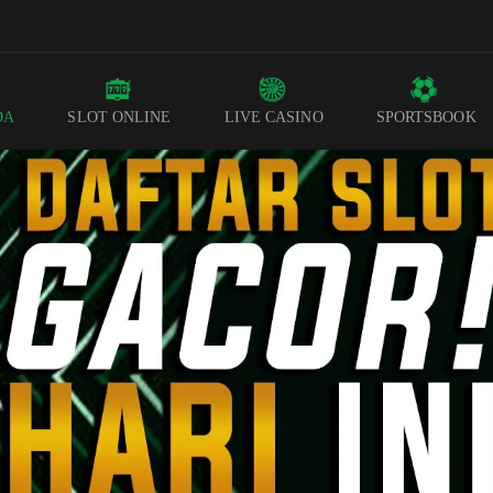
DA
SLOT ONLINE
LIVE CASINO
SPORTSBOOK