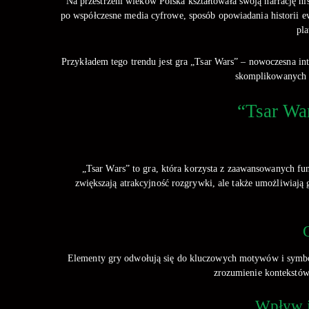
Na przestrzeni wieków Polska kształtowała swoją narrację his
po współczesne media cyfrowe, sposób opowiadania historii e
pla
Przykładem tego trendu jest gra „Tsar Wars” – nowoczesna inte
skomplikowanych p
“Tsar War
„Tsar Wars” to gra, która korzysta z zaawansowanych fu
zwiększają atrakcyjność rozgrywki, ale także umożliwiają
Elementy gry odwołują się do kluczowych motywów i symboli 
zrozumienie kontekstów
Wpływ in