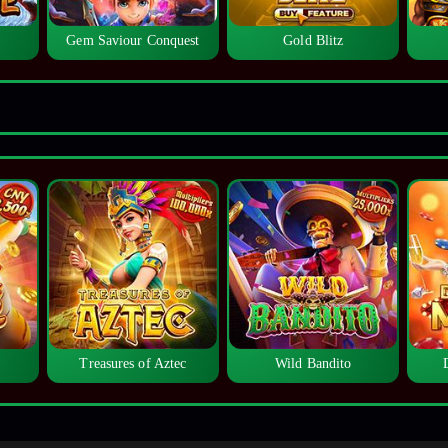
Gem Saviour Conquest
Gold Blitz
Treasures of Aztec
Wild Bandito