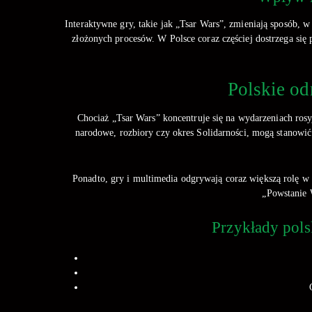
Interaktywne gry, takie jak „Tsar Wars”, zmieniają sposób, w
złożonych procesów. W Polsce coraz częściej dostrzega się 
Polskie od
Chociaż „Tsar Wars” koncentruje się na wydarzeniach rosyjs
narodowe, rozbiory czy okres Solidarności, mogą stanowić
Ponadto, gry i multimedia odgrywają coraz większą rolę w
„Powstanie W
Przykłady pols