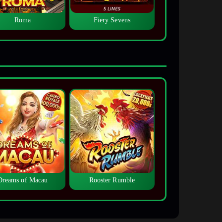
Roma
Fiery Sevens
Dreams of Macau
Rooster Rumble