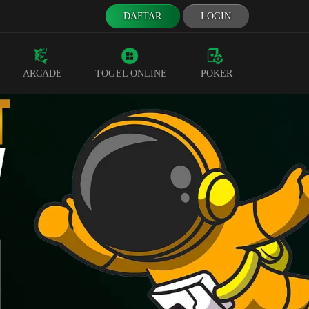
DAFTAR
LOGIN
ARCADE
TOGEL ONLINE
POKER