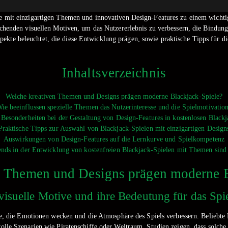
ele mit einzigartigen Themen und innovativen Design-Features zu einem wich
chenden visuellen Motiven, um das Nutzererlebnis zu verbessern, die Bindung 
pekte beleuchtet, die diese Entwicklung prägen, sowie praktische Tipps für 
Inhaltsverzeichnis
Welche kreativen Themen und Designs prägen moderne Blackjack-Spiele?
ie beeinflussen spezielle Themen das Nutzerinteresse und die Spielmotivatio
 Besonderheiten bei der Gestaltung von Design-Features in kostenlosen Blackj
Praktische Tipps zur Auswahl von Blackjack-Spielen mit einzigartigen Design
Auswirkungen von Design-Features auf die Lernkurve und Spielkompetenz
nds in der Entwicklung von kostenfreien Blackjack-Spielen mit Themen sind
n Themen und Designs prägen moderne B
 visuelle Motive und ihre Bedeutung für das Spie
ve, die Emotionen wecken und die Atmosphäre des Spiels verbessern. Beliebte 
olle Szenarien wie Piratenschiffe oder Weltraum. Studien zeigen, dass solche 