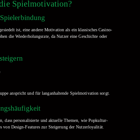
die Spielmotivation?
 Spielerbindung
esiedelt ist, eine andere Motivation als ein klassisches Casino-
öhen die Wiederholungsrate, da Nutzer eine Geschichte oder
steigern
e
ruppe anspricht und für langanhaltende Spielmotivation sorgt.
ngshäufigkeit
, dass personalisierte und aktuelle Themen, wie Popkultur-
s von Design-Features zur Steigerung der Nutzerloyalität.