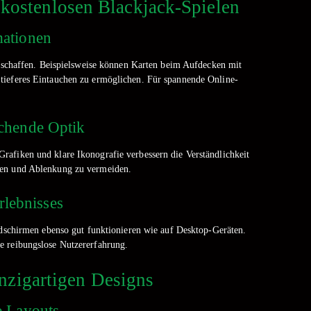
 kostenlosen Blackjack-Spielen
mationen
schaffen. Beispielsweise können Karten beim Aufdecken mit
tieferes Eintauchen zu ermöglichen. Für spannende Online-
echende Optik
rafiken und klare Ikonografie verbessern die Verständlichkeit
ben und Ablenkung zu vermeiden.
rlebnisses
ildschirmen ebenso gut funktionieren wie auf Desktop-Geräten.
e reibungslose Nutzererfahrung.
nzigartigen Designs
e Layouts