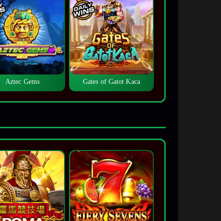
Aztec Gems
Gates of Gatot Kaca