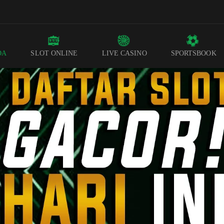
DA
SLOT ONLINE
LIVE CASINO
SPORTSBOOK