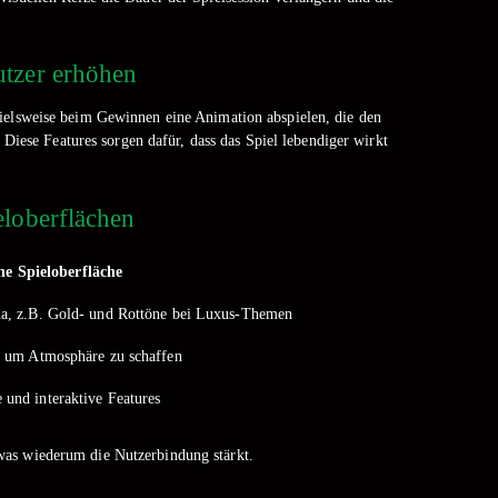
utzer erhöhen
pielsweise beim Gewinnen eine Animation abspielen, die den
Diese Features sorgen dafür, dass das Spiel lebendiger wirkt
eloberflächen
he Spieloberfläche
ma, z.B. Gold- und Rottöne bei Luxus-Themen
n, um Atmosphäre zu schaffen
 und interaktive Features
was wiederum die Nutzerbindung stärkt.