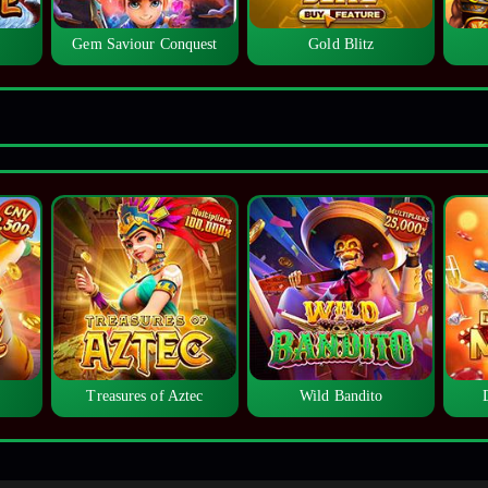
Gem Saviour Conquest
Gold Blitz
Treasures of Aztec
Wild Bandito