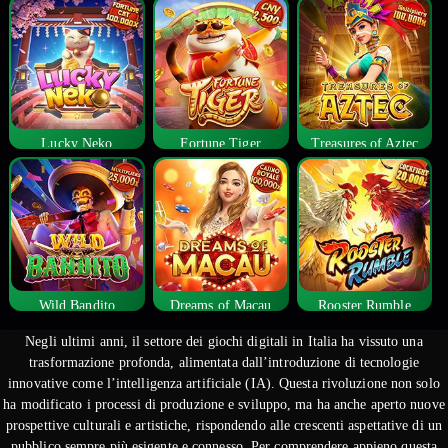
Lucky Neko
Fortune Tiger
Treasures of Aztec
Wild Bandito
Dreams of Macau
Rooster Rumble
Negli ultimi anni, il settore dei giochi digitali in Italia ha vissuto una
trasformazione profonda, alimentata dall’introduzione di tecnologie
innovative come l’intelligenza artificiale (IA). Questa rivoluzione non solo
ha modificato i processi di produzione e sviluppo, ma ha anche aperto nuove
prospettive culturali e artistiche, rispondendo alle crescenti aspettative di un
pubblico sempre più esigente e connesso. Per comprendere appieno questa