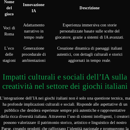
Nome
Innovazione
del
Descrizione
IA
gioco
Adattamento
Esperienza immersiva con storie
Voci di
narrativo in
personalizzate basate sulle scelte del
Roma
tempo reale
giocatore, grazie a sistemi di IA avanzati.
L’eco
Generazione
Creazione dinamica di paesaggi italiani
delle
procedurale di
autentici, con dettagli culturali e storici
stagioni
ambientazioni
aggiornati in tempo reale.
Impatti culturali e sociali dell’IA sulla
creatività nel settore dei giochi italiani
L’integrazione dell’IA nei giochi italiani non è solo una questione tecnica, ma
ha profonde implicazioni culturali e sociali. Risponde alle aspettative di un
pubblico che desidera esperienze sempre più autentiche e rappresentative
della ricca diversità italiana. Attraverso l’uso di sistemi intelligenti, i creatori
possono valorizzare il patrimonio storico, artistico e linguistico del nostro
Paese, creando prodotti che rafforzano l’identità nazionale e promuovono la