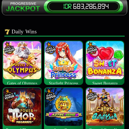
Daily Wins
Gates of Olympus
Starlight Princess
Sweet Bonanza