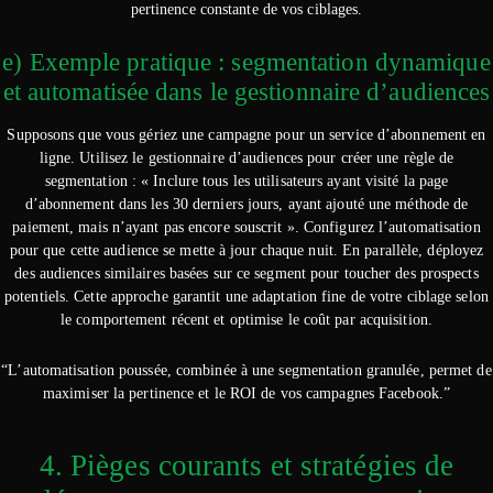
pertinence constante de vos ciblages.
e) Exemple pratique : segmentation dynamique
et automatisée dans le gestionnaire d’audiences
Supposons que vous gériez une campagne pour un service d’abonnement en
ligne. Utilisez le gestionnaire d’audiences pour créer une règle de
segmentation : « Inclure tous les utilisateurs ayant visité la page
d’abonnement dans les 30 derniers jours, ayant ajouté une méthode de
paiement, mais n’ayant pas encore souscrit ». Configurez l’automatisation
pour que cette audience se mette à jour chaque nuit. En parallèle, déployez
des audiences similaires basées sur ce segment pour toucher des prospects
potentiels. Cette approche garantit une adaptation fine de votre ciblage selon
le comportement récent et optimise le coût par acquisition.
“L’automatisation poussée, combinée à une segmentation granulée, permet de
maximiser la pertinence et le ROI de vos campagnes Facebook.”
4. Pièges courants et stratégies de