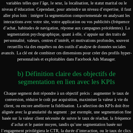
variables telles que l’âge, le sexe, la localisation, le statut marital ou le
niveau d’éducation. Cependant, pour atteindre un niveau d’expertise, il faut
aller plus loin : intégrer la segmentation comportementale en analysant les
interactions avec votre site, votre application ou vos publicités (fréquence
d’achat, habitudes de navigation, réponse aux campagnes précédentes). La
segmentation psychographique, quant à elle, s’appuie sur des traits de
personnalité, valeurs, centres d’intérêt, et motivations profondes, souvent
recueillis via des enquêtes ou des outils d’analyse de données sociales
avancés. La clé est de combiner ces dimensions pour créer des profils hyper-
personnalisés et exploitables dans Facebook Ads Manager.
b) Définition claire des objectifs de
segmentation en lien avec les KPIs
Chaque segment doit répondre à un objectif précis : augmenter le taux de
conversion, réduire le coût par acquisition, maximiser la valeur à vie du
client, ou encore améliorer la fidélisation. La sélection des KPIs doit être
alignée avec la granularité du segment : par exemple, une segmentation fine
basée sur la valeur client nécessite de suivre le taux de réachat, la fréquence
d’achat et le panier moyen, tandis qu’une segmentation basée sur
l’engagement privilégiera le CTR, la durée d’interaction, ou le taux de clics.