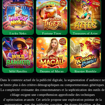
Lucky Neko
Fortune Tiger
Treasures of Aztec
Wild Bandito
Dreams of Macau
Rooster Rumble
Dans le contexte actuel de la publicité digitale, la segmentation d’audience ne
se limite plus à des critères démographiques ou comportementaux génériques.
La complexité croissante des consommateurs et la sophistication des outils de
ciblage exigent une compréhension approfondie des techniques
d’optimisation avancée. Cet article propose une exploration pointue de la
segmentation, avec des méthodes concrètes, des étapes détaillées, et des