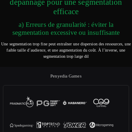
dépannage pour une segmentation
efficace
a) Erreurs de granularité : éviter la
segmentation excessive ou insuffisante
Une segmentation trop fine peut entraîner une dispersion des ressources, une
faible taille d’audience, et une augmentation du coût. À l’inverse, une
segmentation trop large dil
Penyedia Games