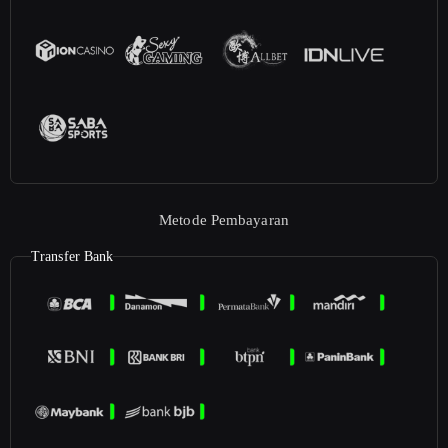
Metode Pembayaran
Transfer Bank