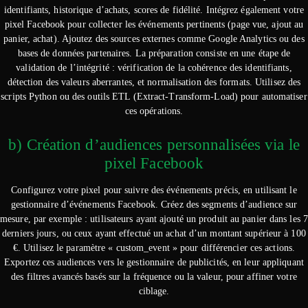
identifiants, historique d’achats, scores de fidélité. Intégrez également votre
pixel Facebook pour collecter les événements pertinents (page vue, ajout au
panier, achat). Ajoutez des sources externes comme Google Analytics ou des
bases de données partenaires. La préparation consiste en une étape de
validation de l’intégrité : vérification de la cohérence des identifiants,
détection des valeurs aberrantes, et normalisation des formats. Utilisez des
scripts Python ou des outils ETL (Extract-Transform-Load) pour automatiser
ces opérations.
b) Création d’audiences personnalisées via le
pixel Facebook
Configurez votre pixel pour suivre des événements précis, en utilisant le
gestionnaire d’événements Facebook. Créez des segments d’audience sur
mesure, par exemple : utilisateurs ayant ajouté un produit au panier dans les 7
derniers jours, ou ceux ayant effectué un achat d’un montant supérieur à 100
€. Utilisez le paramètre « custom_event » pour différencier ces actions.
Exportez ces audiences vers le gestionnaire de publicités, en leur appliquant
des filtres avancés basés sur la fréquence ou la valeur, pour affiner votre
ciblage.