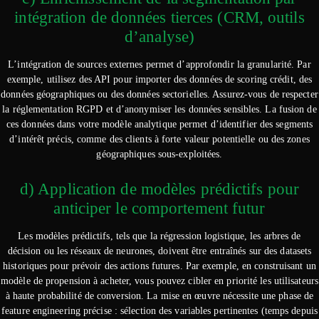
intégration de données tierces (CRM, outils
d’analyse)
L’intégration de sources externes permet d’approfondir la granularité. Par
exemple, utilisez des API pour importer des données de scoring crédit, des
données géographiques ou des données sectorielles. Assurez-vous de respecter
la réglementation RGPD et d’anonymiser les données sensibles. La fusion de
ces données dans votre modèle analytique permet d’identifier des segments
d’intérêt précis, comme des clients à forte valeur potentielle ou des zones
géographiques sous-exploitées.
d) Application de modèles prédictifs pour
anticiper le comportement futur
Les modèles prédictifs, tels que la régression logistique, les arbres de
décision ou les réseaux de neurones, doivent être entraînés sur des datasets
historiques pour prévoir des actions futures. Par exemple, en construisant un
modèle de propension à acheter, vous pouvez cibler en priorité les utilisateurs
à haute probabilité de conversion. La mise en œuvre nécessite une phase de
feature engineering précise : sélection des variables pertinentes (temps depuis