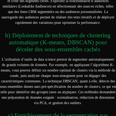
et créer des segments ciblés. Exploitez la fonctionnalité d’audiences
similaires (Lookalike Audiences) en sélectionnant des sources riches, telles
que des listes CRM segmentées ou des audiences personnalisées. La
sauvegarde des audiences permet de réaliser des tests itératifs et de déployer
rapidement des variations pour optimiser la performance.
b) Déploiement de techniques de clustering
automatique (K-means, DBSCAN) pour
déceler des sous-ensembles cachés
L’utilisation d’outils de data science permet de segmenter automatiquement
de grands volumes de données. Par exemple, en appliquant l’algorithme K-
means, vous pouvez définir un nombre optimal de clusters via la méthode du
coude, puis analyser chaque sous-ensegment pour en dégager des
caractéristiques communes. La technique DBSCAN, quant à elle, détecte des
sous-ensembles denses sans pré-spécification du nombre de clusters, ce qui est
utile pour identifier des groupes rares ou atypiques. Ces méthodes demandent
une préparation de données soignée : normalisation, réduction de dimension
via PCA, et gestion des outliers.
c) Enrichissement de la segmentation par