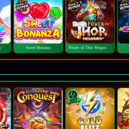
s
Sweet Bonanza
Power of Thor Megaways