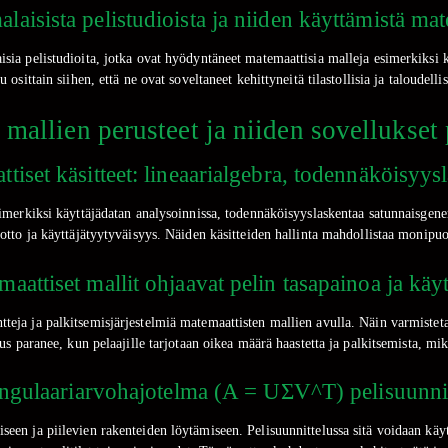
aisista pelistudioista ja niiden käyttämistä mat
ia pelistudioita, jotka ovat hyödyntäneet matemaattisia malleja esimerkiksi
sittain siihen, että ne ovat soveltaneet kehittyneitä tilastollisia ja taloudell
 mallien perusteet ja niiden sovellukset 
tiset käsitteet: lineaarialgebra, todennäköisyys
simerkiksi käyttäjädatan analysoinnissa, todennäköisyyslaskentaa satunnaisgen
otto ja käyttäjätyytyväisyys. Näiden käsitteiden hallinta mahdollistaa monip
aattiset mallit ohjaavat pelin tasapainoa ja kä
teja ja palkitsemisjärjestelmiä matemaattisten mallien avulla. Näin varmistetaa
 paranee, kun pelaajille tarjotaan oikea määrä haastetta ja palkitsemista, mikä
ingulaariarvohajotelma (A = UΣV^T) pelisuunni
seen ja piilevien rakenteiden löytämiseen. Pelisuunnittelussa sitä voidaan käyt