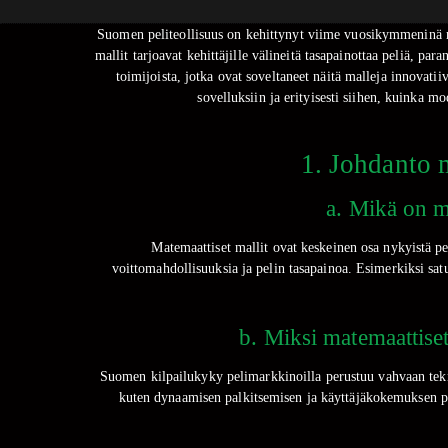
Suomen peliteollisuus on kehittynyt viime vuosikymmeninä me
mallit tarjoavat kehittäjille välineitä tasapainottaa peliä, 
toimijoista, jotka ovat soveltaneet näitä malleja innovati
sovelluksiin ja erityisesti siihen, kuinka m
1. Johdanto 
a. Mikä on m
Matemaattiset mallit ovat keskeinen osa nykyistä pe
voittomahdollisuuksia ja pelin tasapainoa. Esimerkiksi sat
b. Miksi matemaattiset
Suomen kilpailukyky pelimarkkinoilla perustuu vahvaan tekn
kuten dynaamisen palkitsemisen ja käyttäjäkokemuksen pe