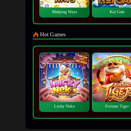
Mahjong Ways
Koi Gate
Hot Games
Lucky Neko
Fortune Tiger