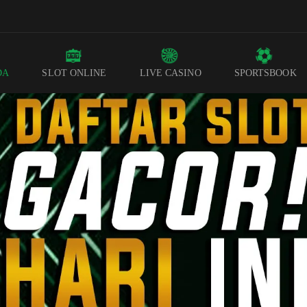
DA
SLOT ONLINE
LIVE CASINO
SPORTSBOOK