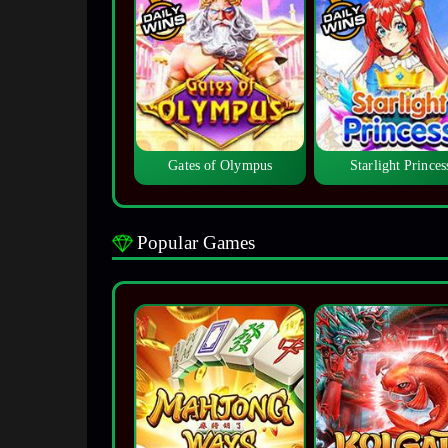
Gates of Olympus
Starlight Princes
Popular Games