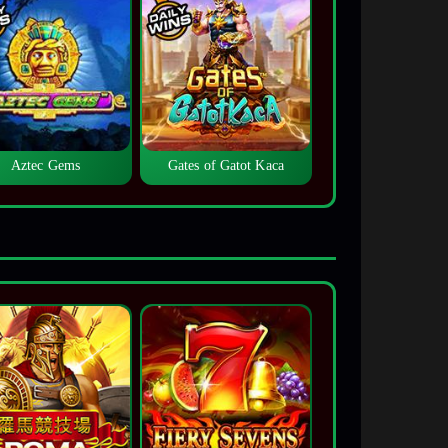
Aztec Gems
Gates of Gatot Kaca