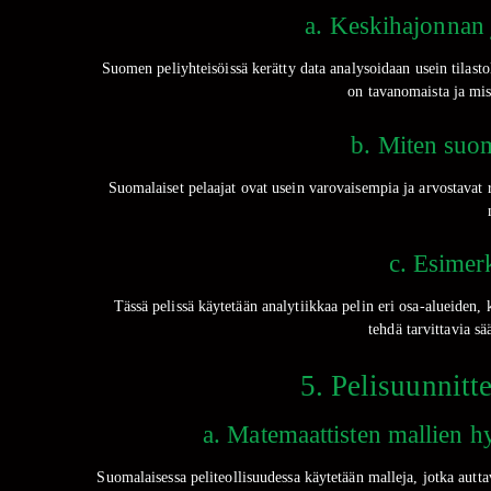
a. Keskihajonnan j
Suomen peliyhteisöissä kerätty data analysoidaan usein tilas
on tavanomaista ja miss
b. Miten suom
Suomalaiset pelaajat ovat usein varovaisempia ja arvostavat 
c. Esimerk
Tässä pelissä käytetään analytiikkaa pelin eri osa-alueiden,
tehdä tarvittavia s
5. Pelisuunnitt
a. Matemaattisten mallien h
Suomalaisessa peliteollisuudessa käytetään malleja, jotka aut