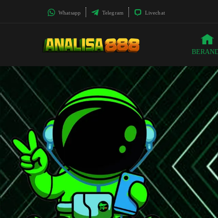
Whatsapp
Telegram
Livechat
BERAN