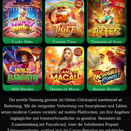
Lucky Neko
Fortune Tiger
Treasures of Aztec
Wild Bandito
Dreams of Macau
Rooster Rumble
Die mobile Nutzung gewinnt im Online-Glücksspiel zunehmend an
Bedeutung. Mit der steigenden Verbreitung von Smartphones und Tablets
setzen moderne Casinos verstärkt auf mobile Plattformen, um ihre Angebote
zugänglicher und benutzerfreundlicher zu gestalten. Besonders im
Zusammenhang mit Paysafecard, einer der beliebtesten Prepaid-
Zahlungsmethoden, eröffnet sich für Casino-Betreiber ein erhebliches