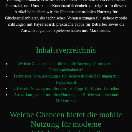
Potenzial, um Umsatz und Kundenzufriedenheit zu steigern. In diesem
Artikel beleuchten wir die Chancen der mobilen Nutzung für
Glücksspielanbieter, die technischen Voraussetzungen für sichere mobile
Zahlungen mit Paysafecard, praktische Tipps für Betreiber sowie die
Auswirkungen auf Spielerverhalten und Markttrends.
Inhaltsverzeichnis
Welche Chancen bietet die mobile Nutzung für moderne
Glücksspielanbieter?
Technische Voraussetzungen für sichere mobile Zahlungen mit
Paysafecard
Effiziente Nutzung mobiler Geräte: Tipps für Casino-Betreiber
Auswirkungen der mobilen Nutzung auf Spielerverhalten und
Markttrends
Welche Chancen bietet die mobile
Nutzung für moderne