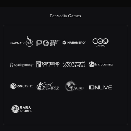
Penyedia Games