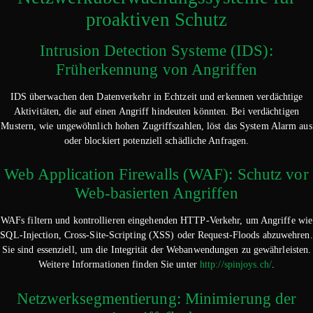
proaktiven Schutz
Intrusion Detection Systeme (IDS):
Früherkennung von Angriffen
IDS überwachen den Datenverkehr in Echtzeit und erkennen verdächtige
Aktivitäten, die auf einen Angriff hindeuten könnten. Bei verdächtigen
Mustern, wie ungewöhnlich hohen Zugriffszahlen, löst das System Alarm aus
oder blockiert potenziell schädliche Anfragen.
Web Application Firewalls (WAF): Schutz vor
Web-basierten Angriffen
WAFs filtern und kontrollieren eingehenden HTTP-Verkehr, um Angriffe wie
SQL-Injection, Cross-Site-Scripting (XSS) oder Request-Floods abzuwehren.
Sie sind essenziell, um die Integrität der Webanwendungen zu gewährleisten.
Weitere Informationen finden Sie unter
http://spinjoys.ch/
.
Netzwerksegmentierung: Minimierung der