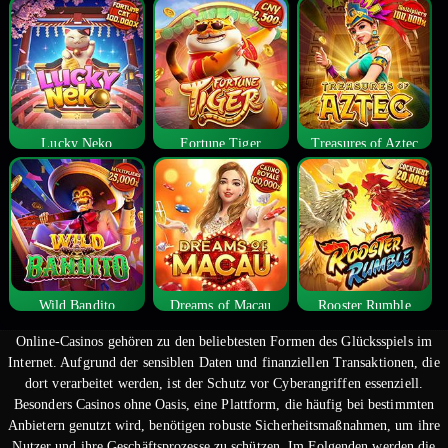
Lucky Neko
Fortune Tiger
Treasures of Aztec
Wild Bandito
Dreams of Macau
Rooster Rumble
Online-Casinos gehören zu den beliebtesten Formen des Glücksspiels im
Internet. Aufgrund der sensiblen Daten und finanziellen Transaktionen, die
dort verarbeitet werden, ist der Schutz vor Cyberangriffen essenziell.
Besonders Casinos ohne Oasis, eine Plattform, die häufig bei bestimmten
Anbietern genutzt wird, benötigen robuste Sicherheitsmaßnahmen, um ihre
Nutzer und ihre Geschäftsprozesse zu schützen. Im Folgenden werden die