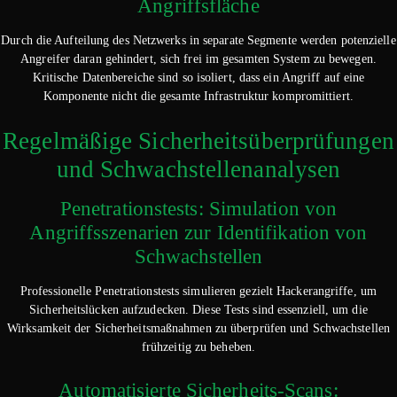
Angriffsfläche
Durch die Aufteilung des Netzwerks in separate Segmente werden potenzielle
Angreifer daran gehindert, sich frei im gesamten System zu bewegen.
Kritische Datenbereiche sind so isoliert, dass ein Angriff auf eine
Komponente nicht die gesamte Infrastruktur kompromittiert.
Regelmäßige Sicherheitsüberprüfungen
und Schwachstellenanalysen
Penetrationstests: Simulation von
Angriffsszenarien zur Identifikation von
Schwachstellen
Professionelle Penetrationstests simulieren gezielt Hackerangriffe, um
Sicherheitslücken aufzudecken. Diese Tests sind essenziell, um die
Wirksamkeit der Sicherheitsmaßnahmen zu überprüfen und Schwachstellen
frühzeitig zu beheben.
Automatisierte Sicherheits-Scans: