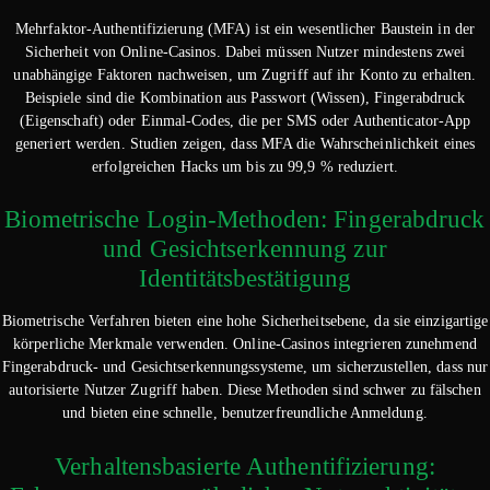
Mehrfaktor-Authentifizierung (MFA) ist ein wesentlicher Baustein in der
Sicherheit von Online-Casinos. Dabei müssen Nutzer mindestens zwei
unabhängige Faktoren nachweisen, um Zugriff auf ihr Konto zu erhalten.
Beispiele sind die Kombination aus Passwort (Wissen), Fingerabdruck
(Eigenschaft) oder Einmal-Codes, die per SMS oder Authenticator-App
generiert werden. Studien zeigen, dass MFA die Wahrscheinlichkeit eines
erfolgreichen Hacks um bis zu 99,9 % reduziert.
Biometrische Login-Methoden: Fingerabdruck
und Gesichtserkennung zur
Identitätsbestätigung
Biometrische Verfahren bieten eine hohe Sicherheitsebene, da sie einzigartige
körperliche Merkmale verwenden. Online-Casinos integrieren zunehmend
Fingerabdruck- und Gesichtserkennungssysteme, um sicherzustellen, dass nur
autorisierte Nutzer Zugriff haben. Diese Methoden sind schwer zu fälschen
und bieten eine schnelle, benutzerfreundliche Anmeldung.
Verhaltensbasierte Authentifizierung: