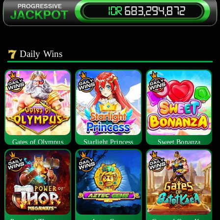
Daily Wins
Gates of Olympus
Starlight Princess
Sweet Bonanza