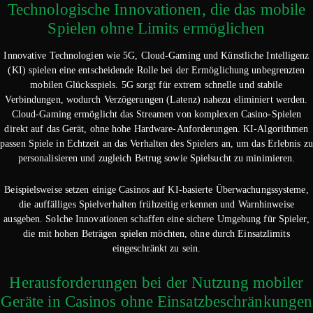
Technologische Innovationen, die das mobile
Spielen ohne Limits ermöglichen
Innovative Technologien wie 5G, Cloud-Gaming und Künstliche Intelligenz
(KI) spielen eine entscheidende Rolle bei der Ermöglichung unbegrenzten
mobilen Glücksspiels. 5G sorgt für extrem schnelle und stabile
Verbindungen, wodurch Verzögerungen (Latenz) nahezu eliminiert werden.
Cloud-Gaming ermöglicht das Streamen von komplexen Casino-Spielen
direkt auf das Gerät, ohne hohe Hardware-Anforderungen. KI-Algorithmen
passen Spiele in Echtzeit an das Verhalten des Spielers an, um das Erlebnis zu
personalisieren und zugleich Betrug sowie Spielsucht zu minimieren.
Beispielsweise setzen einige Casinos auf KI-basierte Überwachungssysteme,
die auffälliges Spielverhalten frühzeitig erkennen und Warnhinweise
ausgeben. Solche Innovationen schaffen eine sichere Umgebung für Spieler,
die mit hohen Beträgen spielen möchten, ohne durch Einsatzlimits
eingeschränkt zu sein.
Herausforderungen bei der Nutzung mobiler
Geräte in Casinos ohne Einsatzbeschränkungen