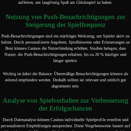
aufhören, um langfristig Spaß am Glücksspiel zu haben.
Nutzung von Push-Benachrichtigungen zur
Steigerung der Spielfrequenz
Push-Benachrichtigungen sind ein mächtiges Werkzeug, um Spieler aktiv zu
halten. Durch personalisierte Angebote, Spielhinweise oder Erinnerungen an
Boni können Casinos die Nutzerbindung erhöhen. Studien belegen, dass
Nutzer, die Push-Benachrichtigungen erhalten, bis zu 20 % häufiger und
länger spielen.
Wichtig ist dabei die Balance: Übermäßige Benachrichtigungen können als
störend empfunden werden. Deshalb sollten sie relevant und zeitlich gut
abgestimmt sein.
Analyse von Spielverhalten zur Verbesserung
der Erfolgschancen
Durch Datenanalyse können Casinos individuelle Spielprofile erstellen und
personalisierte Empfehlungen aussprechen. Diese Vorgehensweise basiert auf