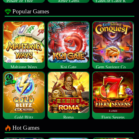
Power of Thor Megaways
Aztec Gems
Gates of Gatot Kaca
Popular Games
Mahjong Ways
Koi Gate
Gem Saviour Conquest
Gold Blitz
Roma
Fiery Sevens
Hot Games