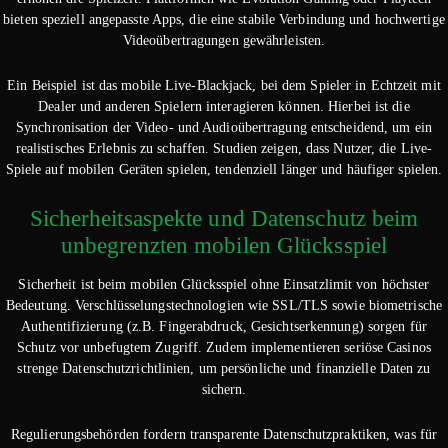
bieten speziell angepasste Apps, die eine stabile Verbindung und hochwertige
Videoübertragungen gewährleisten.
Ein Beispiel ist das mobile Live-Blackjack, bei dem Spieler in Echtzeit mit
Dealer und anderen Spielern interagieren können. Hierbei ist die
Synchronisation der Video- und Audioübertragung entscheidend, um ein
realistisches Erlebnis zu schaffen. Studien zeigen, dass Nutzer, die Live-
Spiele auf mobilen Geräten spielen, tendenziell länger und häufiger spielen.
Sicherheitsaspekte und Datenschutz beim
unbegrenzten mobilen Glücksspiel
Sicherheit ist beim mobilen Glücksspiel ohne Einsatzlimit von höchster
Bedeutung. Verschlüsselungstechnologien wie SSL/TLS sowie biometrische
Authentifizierung (z.B. Fingerabdruck, Gesichtserkennung) sorgen für
Schutz vor unbefugtem Zugriff. Zudem implementieren seriöse Casinos
strenge Datenschutzrichtlinien, um persönliche und finanzielle Daten zu
sichern.
Regulierungsbehörden fordern transparente Datenschutzpraktiken, was für