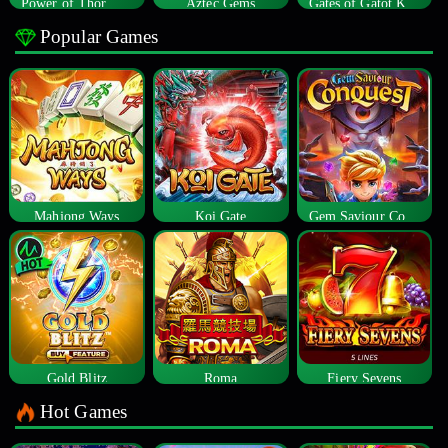
Power of Thor Megaways
Aztec Gems
Gates of Gatot Kaca
Popular Games
Mahjong Ways
Koi Gate
Gem Saviour Conquest
Gold Blitz
Roma
Fiery Sevens
Hot Games