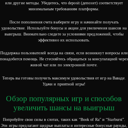
или другие методы. Убедитесь, что deposit (депозит) соответствует
минимальным требованиям платформы.
После пополнения счета выберите игру и начинайте получать
удовольствие. Используйте бонусы и акции для увеличения шансов на
выигрыш. Внимательно следите за условиями предложений, чтобы
эффективно их использовать.
Поддержка пользователей всегда на связи, если возникнут вопросы или
понадобится помощь. Не стесняйтесь обращаться за консультацией через
живой чат или по электронной почте.
Теперь вы готовы получить максимум удовольствия от игр на Ваваде.
Удачи и приятной игры!
Обзор популярных игр и способов
увеличить шансы на выигрыш
Попробуйте свои силы в слотах, таких как “Book of Ra” и “Starburst”.
Эти игры предлагают щедрые выплаты и интересные бонусные раунды,