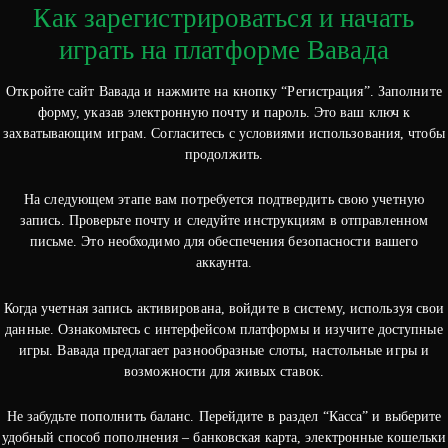
Как зарегистрироваться и начать
играть на платформе Вавада
Откройте сайт Вавада и нажмите на кнопку “Регистрация”. Заполните
форму, указав электронную почту и пароль. Это ваш ключ к
захватывающим играм. Согласитесь с условиями использования, чтобы
продолжить.
На следующем этапе вам потребуется подтвердить свою учетную
запись. Проверьте почту и следуйте инструкциям в отправленном
письме. Это необходимо для обеспечения безопасности вашего
аккаунта.
Когда учетная запись активирована, войдите в систему, используя свои
данные. Ознакомьтесь с интерфейсом платформы и изучите доступные
игры. Вавада предлагает разнообразные слоты, настольные игры и
возможности для живых ставок.
Не забудьте пополнить баланс. Перейдите в раздел “Касса” и выберите
удобный способ пополнения – банковская карта, электронные кошельки